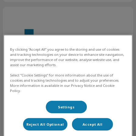
We need a dogtor!
By clicking “Accept All” you agree to the storing and use of cookies
and tracking technologies on your device to enhance site navigation,
improve the performance of our website, analyse website use, and
assist our marketing efforts.
Select “Cookie Settings” for more information about the use of
cookies and tracking technologies and to adjust your preferences.
More information is available in our Privacy Notice and Cookie
We need a dogtor!
Policy.
We need a dogtor!
Settings
En savoir plus
Reject All Optional
Accept All