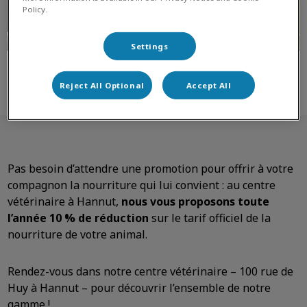
Policy.
Settings
Reject All Optional
Accept All
Pas besoin d’attendre une promotion pour offrir à votre
compagnon la nourriture qui lui convient : au centre
vétérinaire à Hannut,
nous vous proposons toute
l’année 10 % de réduction
sur le tarif officiel de la
nourriture de votre animal.
Rendez-vous dans notre centre vétérinaire – 100 rue de
Huy à Hannut – pour découvrir l’ensemble de notre
gamme !