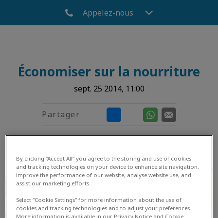
Appelez-nous
Économiser sur la nourriture
sept. 25 2014, 11:00
Partager
By clicking “Accept All” you agree to the storing and use of cookies
and tracking technologies on your device to enhance site navigation,
improve the performance of our website, analyse website use, and
assist our marketing efforts.
Select “Cookie Settings” for more information about the use of
cookies and tracking technologies and to adjust your preferences.
More information is available in our Privacy Notice and Cookie