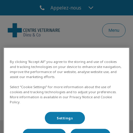
Appelez-nous
Menu
Page d'accueil de Centre Vétérinaire Dieu &
By clicking “Accept All” you agree to the storing and use of cookies
and tracking technologies on your device to enhance site navigation,
MyPets
improve the performance of our website, analyse website use, and
assist our marketing efforts.
Select “Cookie Settings” for more information about the use of
cookies and tracking technologies and to adjust your preferences.
More information is available in our Privacy Notice and Cookie
Policy.
Settings