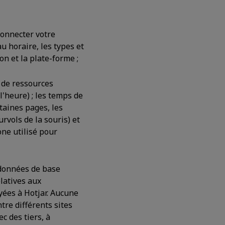
connecter votre
au horaire, les types et
n et la plate-forme ;
s de ressources
l'heure) ; les temps de
taines pages, les
urvols de la souris) et
one utilisé pour
s données de base
elatives aux
yées à Hotjar. Aucune
re différents sites
c des tiers, à