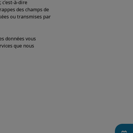
 c'est-à-dire
s frappes des champs de
kées ou transmises par
es données vous
ervices que nous