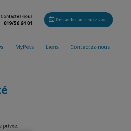
Contactez-nous
Demandez un rendez-vous
019/56 64 01
ws
MyPets
Liens
Contactez-nous
té
e privée.