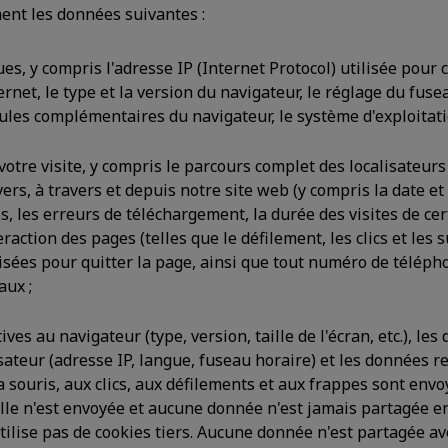
ent les données suivantes :
s, y compris l'adresse IP (Internet Protocol) utilisée pour 
ernet, le type et la version du navigateur, le réglage du fuse
les complémentaires du navigateur, le système d'exploitatio
otre visite, y compris le parcours complet des localisateur
rs, à travers et depuis notre site web (y compris la date et 
, les erreurs de téléchargement, la durée des visites de cer
raction des pages (telles que le défilement, les clics et les s
isées pour quitter la page, ainsi que tout numéro de téléph
aux ;
ves au navigateur (type, version, taille de l'écran, etc.), le
isateur (adresse IP, langue, fuseau horaire) et les données r
souris, aux clics, aux défilements et aux frappes sont envo
e n'est envoyée et aucune donnée n'est jamais partagée ent
tilise pas de cookies tiers. Aucune donnée n'est partagée ave