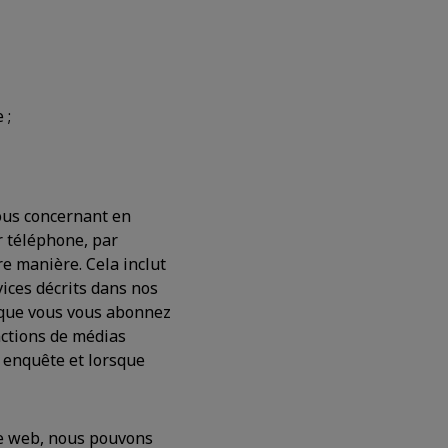
 ;
ous concernant en
 téléphone, par
re manière. Cela inclut
ices décrits dans nos
rsque vous vous abonnez
nctions de médias
e enquête et lorsque
te web, nous pouvons