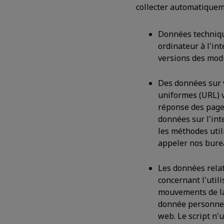
collecter automatiquem
Données technique
ordinateur à l'int
versions des modu
Des données sur v
uniformes (URL) ve
réponse des pages
données sur l'inte
les méthodes util
appeler nos bure
Les données relati
concernant l'util
mouvements de la 
donnée personnell
web. Le script n'u