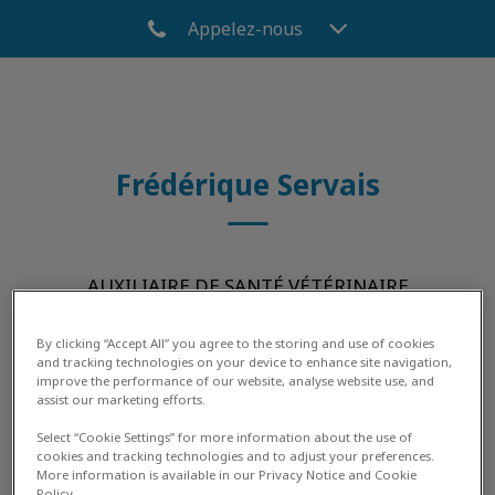
Appelez-nous
Frédérique Servais
AUXILIAIRE DE SANTÉ VÉTÉRINAIRE
By clicking “Accept All” you agree to the storing and use of cookies
and tracking technologies on your device to enhance site navigation,
improve the performance of our website, analyse website use, and
assist our marketing efforts.
Select “Cookie Settings” for more information about the use of
cookies and tracking technologies and to adjust your preferences.
More information is available in our Privacy Notice and Cookie
Policy.