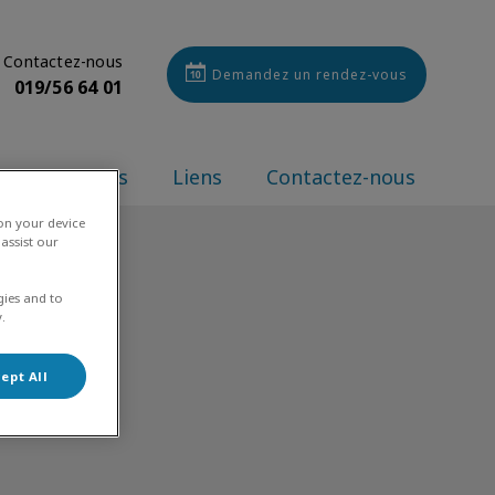
Contactez-nous
Demandez un rendez-vous
019/56 64 01
ws
MyPets
Liens
Contactez-nous
 on your device
assist our
gies and to
.
ept All