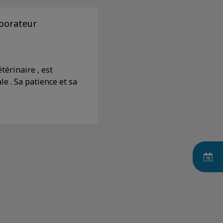
aborateur
étérinaire , est
le . Sa
patience et sa