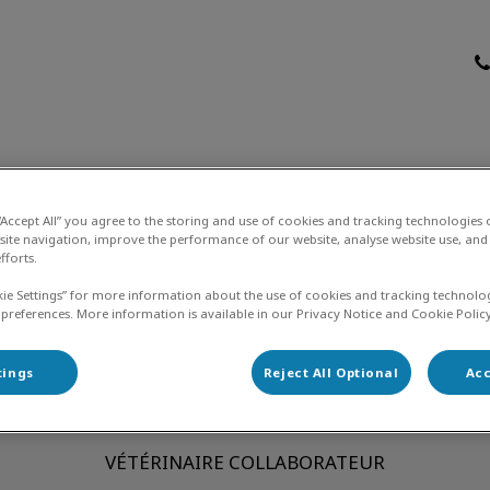
e Dieu & Co
L'équipe
Le Centre
Compétences
Ne
 “Accept All” you agree to the storing and use of cookies and tracking technologies
site navigation, improve the performance of our website, analyse website use, and 
fforts.
kie Settings” for more information about the use of cookies and tracking technolo
 preferences. More information is available in our Privacy Notice and Cookie Policy
Dr Diego Verreth
tings
Reject All Optional
Acc
VÉTÉRINAIRE COLLABORATEUR