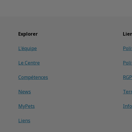
Explorer
Lie
L'équipe
Poli
Le Centre
Poli
Compétences
RG
News
Ter
MyPets
Inf
Liens