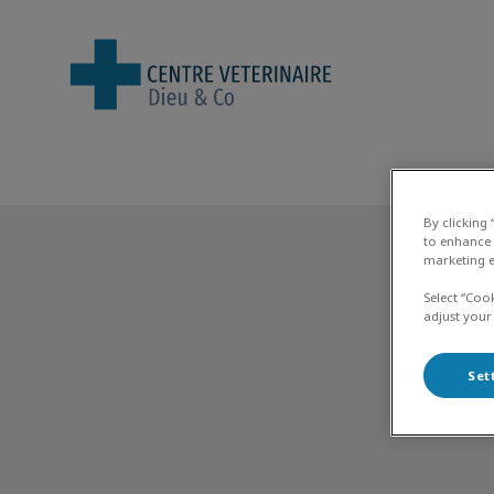
Page d'accueil de Centre Vétérinair
By clicking
to enhance 
marketing e
Select “Coo
adjust your
Set